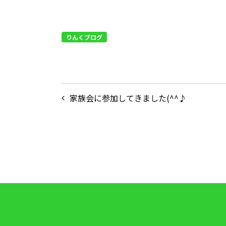
りんくブログ
投
家族会に参加してきました(^^♪
稿
ナ
ビ
ゲ
ー
シ