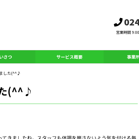
024
営業時間 9:0
いさつ
サービス概要
事業
した(^^♪
(^^♪
ってきましたね。スタッフも体調を崩さないよう気を付ける毎